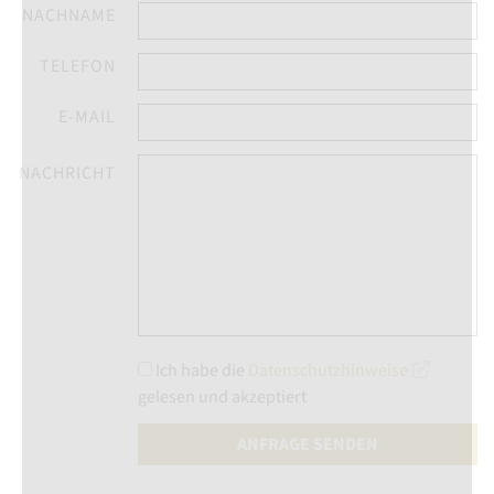
NACHNAME
TELEFON
E-MAIL
NACHRICHT
Ich habe die
Datenschutzhinweise
gelesen und akzeptiert
ANFRAGE SENDEN