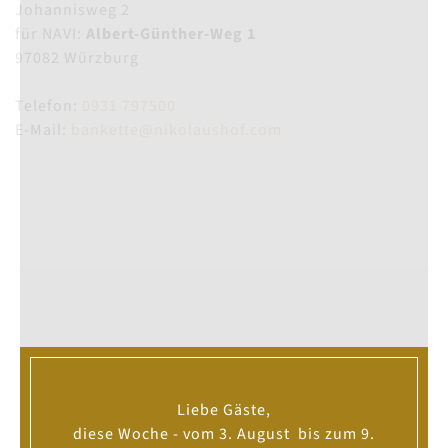
Johannisweg 2
für NAVI:
Albert-Günther-Weg 1
97082 Würzburg
Telefon:
0931 797500
E-Mail:
bankette@nikolaushof.com
Liebe Gäste,
diese Woche - vom 3. August bis zum 9.