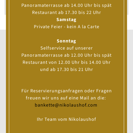
ROUTE BERECHNEN
Panoramaterrasse ab 14.00 Uhr bis spät
Restaurant ab 17.30 bis 22 Uhr
Samstag
Private Feier - kein A la Carte
Öffnungszeiten
Sonntag
UNSERE
Selfservice auf unserer
Panoramaterrasse ab 12.00 Uhr bis spät
Restaurant von 12.00 Uhr bis 14.00 Uhr
Juni bis September
und ab 17.30 bis 21 Uhr
Dienstag bis Freitag
Wein- & Biergarten
|
14.00
bis
22.30
Uhr
À la carte
Bedienter Bereich -
Reservierungsanfrage
|
Für Reservierungsanfragen oder Fragen
17.30
bis
23.00
Uhr
freuen wir uns auf eine Mail an die:
Küche bis 22.00 Uhr
bankette@nikolaushof.com
Samstag, Sonntag sowie an Feiertagen
Wein- & Biergarten
|
12.00
bis
22.30
Uhr
Ihr Team vom Nikolaushof
À la carte
Bedienter Bereich -
Reservierungsanfrage
|
12.00
bis
14.00
Uhr &
17.30
bis
23.00
Uhr