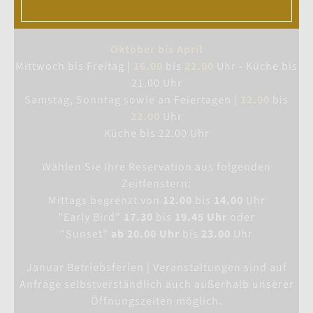
Küche bis 22.00 Uhr - Sonntag bis 21.00 Uhr
Oktober bis April
Mittwoch bis Freitag |
16.00
bis
22.00
Uhr - Küche bis
21.00 Uhr
Samstag, Sonntag sowie an Feiertagen |
12.00
bis
22.00
Uhr
Küche bis 22.00 Uhr
Wählen Sie Ihre Reservation aus folgenden
Zeitfenstern:
Mittags begrenzt von
12.00
bis
14.00
Uhr
"Early Bird"
17.30
bis
19.45 Uhr
oder
"Sunset"
ab 20.00 Uhr
bis
23.00
Uhr
Januar Betriebsferien | Veranstaltungen sind auf
Anfrage selbstverständlich auch außerhalb unserer
Öffnungszeiten möglich.