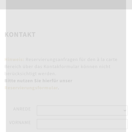
KONTAKT
Hinweis:
Reservierungsanfragen für den à la carte
Bereich über das Kontakformular können nicht
berücksichtigt werden.
Bitte nutzen Sie hierfür unser
Reservierungsformular
.
ANREDE
VORNAME