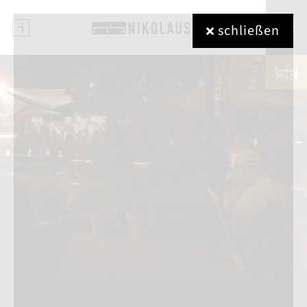
≡
schließen