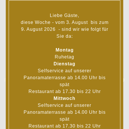
Liebe Gäste,
Juni bis September
diese Woche - vom 3. August bis zum
Dienstag bis Freitag
9. August 2026 - sind wir wie folgt für
Wein- & Biergarten
|
14.00
bis
22.30
Uhr
Sie da:
À la carte
Bedienter Bereich -
Reservierungsanfrage
|
17.30
bis
23.00
Uhr
Montag
Küche bis 22.00 Uhr
Ruhetag
Samstag, Sonntag sowie an Feiertagen
Dienstag
Wein- & Biergarten
|
12.00
bis
22.30
Uhr
Selfservice auf unserer
À la carte
Bedienter Bereich -
Panoramaterrasse ab 14.00 Uhr bis
Reservierungsanfrage
|
12.00
bis
14.00
Uhr &
17.30
spät
bis
23.00
Uhr
Restaurant ab 17.30 bis 22 Uhr
Küche bis 22.00 Uhr - Sonntag bis 21.00 Uhr
Mittwoch
Selfservice auf unserer
Oktober bis April
Panoramaterrasse ab 14.00 Uhr bis
Mittwoch bis Freitag |
16.00
bis
22.00
Uhr - Küche
spät
bis 21.00 Uhr
Restaurant ab 17.30 bis 22 Uhr
Samstag, Sonntag sowie an Feiertagen |
12.00
bis