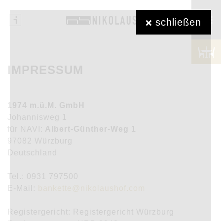
≡
schließen
IMPRESSUM
1974 m.ü.M. GmbH
Johannisweg 1
für NAVI:
Albert-Günther-Weg 1
97082 Würzburg
Deutschland
Tel.: 0931 797500
E-Mail:
bankette@nikolaushof.com
Registergericht: Registergericht Würzburg