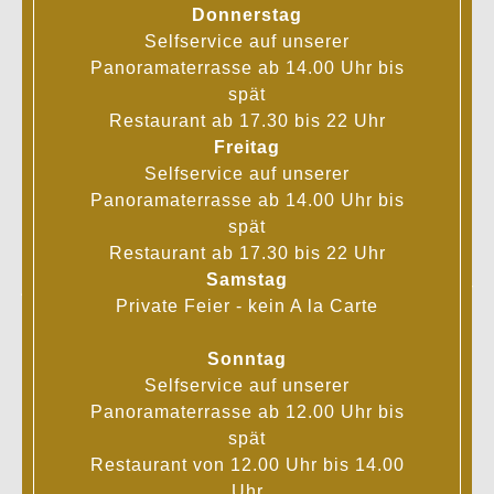
Donnerstag
22.00
Uhr
Selfservice auf unserer
Küche bis 22.00 Uhr
Panoramaterrasse ab 14.00 Uhr bis
spät
Wählen Sie Ihre Reservation aus folgenden
Restaurant ab 17.30 bis 22 Uhr
Zeitfenstern:
Freitag
Mittags begrenzt von
12.00
bis
14.00
Uhr
Selfservice auf unserer
"Early Bird"
17.30
bis
19.45 Uhr
oder
Panoramaterrasse ab 14.00 Uhr bis
"Sunset"
ab 20.00 Uhr
bis
23.00
Uhr
spät
Restaurant ab 17.30 bis 22 Uhr
Januar Betriebsferien | Veranstaltungen sind auf
Samstag
Anfrage selbstverständlich auch außerhalb unserer
Private Feier - kein A la Carte
Öffnungszeiten möglich.
Sonntag
Selfservice auf unserer
Panoramaterrasse ab 12.00 Uhr bis
Johannisweg 2
spät
für NAVI: Albert-Günther-Weg
Restaurant von 12.00 Uhr bis 14.00
97082 Würzburg
Uhr