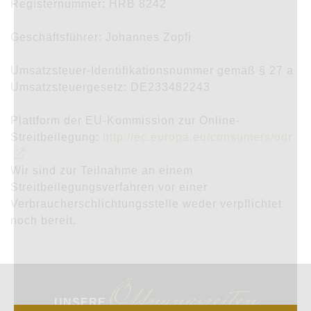
Registernummer: HRB 8242
Geschäftsführer: Johannes Zopfi
Umsatzsteuer-Identifikationsnummer gemäß § 27 a
Umsatzsteuergesetz: DE233482243
Plattform der EU-Kommission zur Online-
Streitbeilegung:
http://ec.europa.eu/consumers/odr
Wir sind zur Teilnahme an einem
Streitbeilegungsverfahren vor einer
Verbraucherschlichtungsstelle weder verpflichtet
noch bereit.
Öffnungszeiten
UNSERE